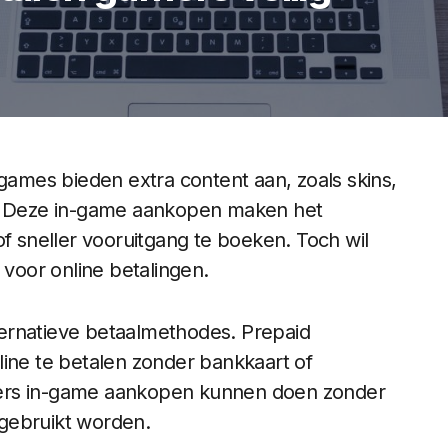
 games bieden extra content aan, zoals skins,
a. Deze in-game aankopen maken het
of sneller vooruitgang te boeken. Toch wil
 voor online betalingen.
ernatieve betaalmethodes. Prepaid
line te betalen zonder bankkaart of
gamers in-game aankopen kunnen doen zonder
gebruikt worden.