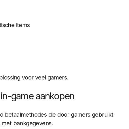
ische items
plossing voor veel gamers.
 in-game aankopen
id betaalmethodes die door gamers gebruikt
an met bankgegevens.