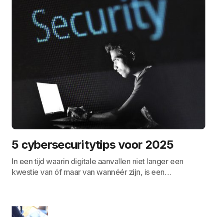
5 cybersecuritytips voor 2025
In een tijd waarin digitale aanvallen niet langer een
kwestie van óf maar van wannéér zijn, is een…