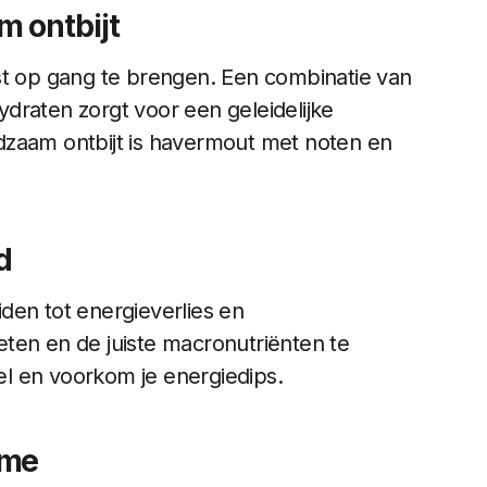
 ontbijt
st op gang te brengen. Een combinatie van
draten zorgt voor een geleidelijke
dzaam ontbijt is havermout met noten en
d
den tot energieverlies en
ten en de juiste macronutriënten te
iel en voorkom je energiedips.
ame