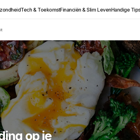
ezondheid
Tech & Toekomst
Financiën & Slim Leven
Handige Tip
it
ing op je